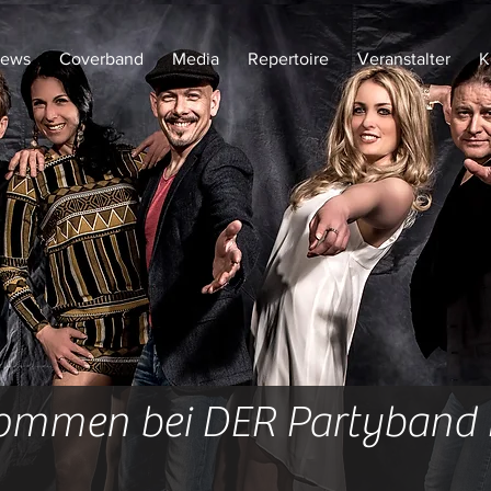
Veranstalter
Kontakt
ews
Coverband
Media
Repertoire
Veranstalter
K
kommen bei DER Partyband