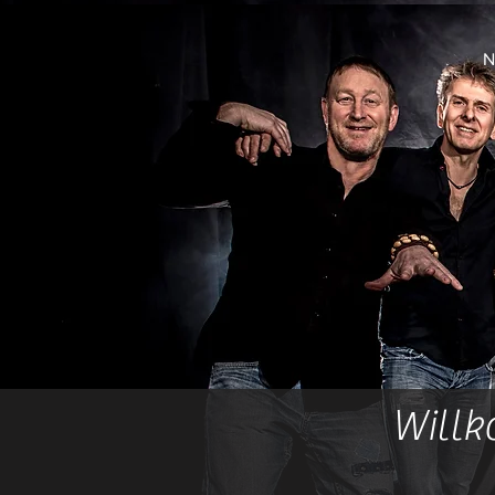
News
Coverband
Media
Repertoire
N
Will