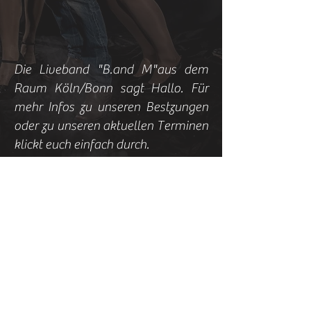
Die Liveband "B.and M"aus dem
Raum Köln/Bonn sagt Hallo. Für
mehr Infos zu unseren Bestzungen
oder zu unseren aktuellen Terminen
klickt euch einfach durch.
Für alle Ungeduldigen gibt es aber
schon hier nen kleinen Teaser zu
uns. Schaut euch den
aktuellen Livemitschnitt unserer
Partyband aus Köln an und bucht
uns noch heute
HIER
für EUER
Event:
© 2026
by Miriam Brackelsberg & Ralph